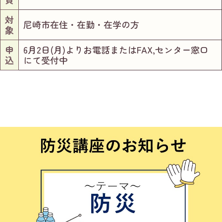
対
尼崎市在住・在勤・在学の方
象
申
6月2日(月)よりお電話またはFAX,センター窓口
込
にて受付中