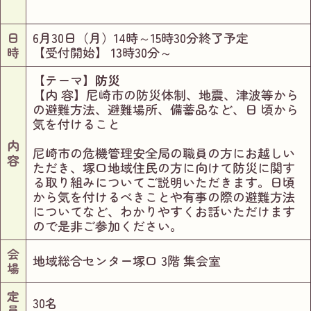
日
6月30日（月）14時～15時30分終了予定
時
【受付開始】 13時30分～
【テーマ】
防災
【内 容】尼崎市の防災体制、地震、津波等から
の避難方法、避難場所、備蓄品など、日 頃から
気を付けること
内
尼崎市の危機管理安全局の職員の方にお越しい
容
ただき、塚口地域住民の方に向けて防災に関す
る取り組みについてご説明いただきます。日頃
から気を付けるべきことや有事の際の避難方法
についてなど、わかりやすくお話いただけます
ので是非ご参加ください。
会
地域総合センター塚口 3階 集会室
場
定
30名
員